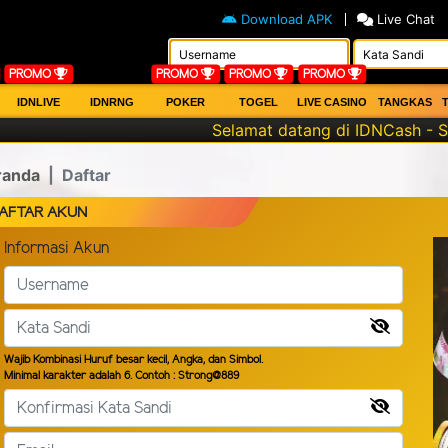
Download APK
Live Chat
PROMO
PROMO
PROMO
PROMO
IDNLIVE
IDNRNG
POKER
TOGEL
LIVE CASINO
TANGKAS
Selamat datang di IDNCash - Situs Judi Onlin
randa
Daftar
AFTAR AKUN
Informasi Akun
Wajib Kombinasi Huruf besar kecil, Angka, dan Simbol.
Minimal karakter adalah 6. Contoh : Strong@889