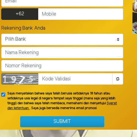
+62
Rekening Bank Anda
Saya menyatakan bahwa saya telah berusia setidaknya 18 tahun atau
setidaknya usia legal di negara tempat saya tinggal (mana saja yang lebih
tinggi) dan bahwa saya telah membaca, memahami dan menyetujui
Syarat
dan ketentuan
. Saya juga bersedia menerima email promosi
SUBMIT