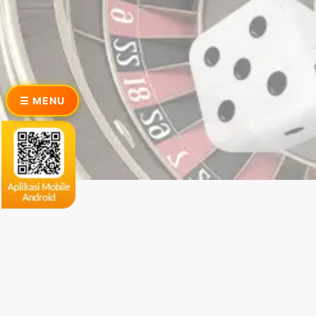
☰ MENU