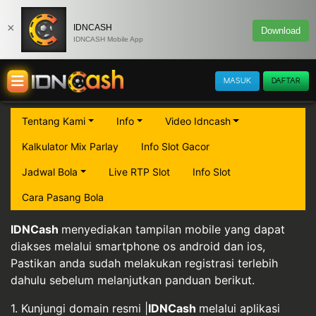
×
IDNCASH
Download
IDNCASH Mobile App
MASUK
DAFTAR
Tentang Kami
Info
Video Idncash
Kalkulator Mix Parlay
Info Slot Gacor
Jadwal Bola
Live RTP Slot
Info Slot
Cara Pasang Bola
IDNCash
menyediakan tampilan mobile yang dapat
diakses melalui smartphone os android dan ios,
Pastikan anda sudah melakukan registrasi terlebih
dahulu sebelum melanjutkan panduan berikut.
1. Kunjungi domain resmi |
IDNCash
melalui aplikasi